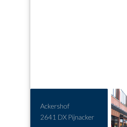
Ackershof
2641 DX Pijnacker