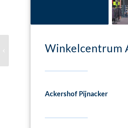
Winkelcentrum A
Da Vinci College
Ackershof Pijnacker