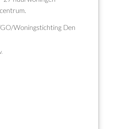
lcentrum.
VGO/Woningstichting Den
V.