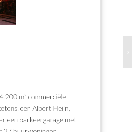
 4.200 m² commerciële
etens, een Albert Heijn,
 er een parkeergarage met
er 27 huurwoningen