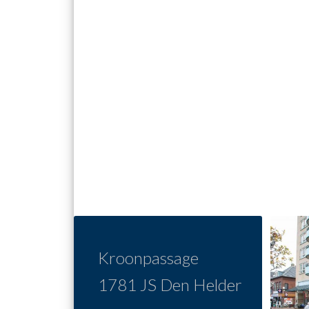
Kroonpassage
1781 JS Den Helder