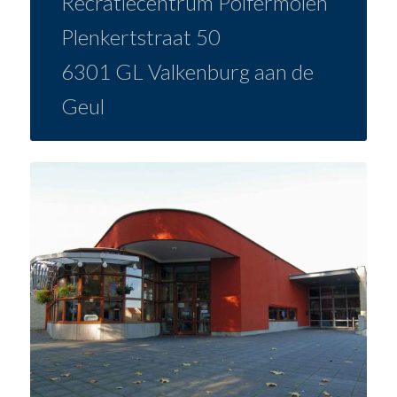
Recratiecentrum Polfermolen
Plenkertstraat 50
6301 GL Valkenburg aan de
Geul