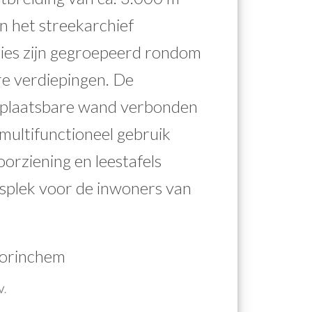
n het streekarchief
ties zijn gegroepeerd rondom
re verdiepingen. De
erplaatsbare wand verbonden
ultifunctioneel gebruik
oorziening en leestafels
splek voor de inwoners van
orinchem
V.