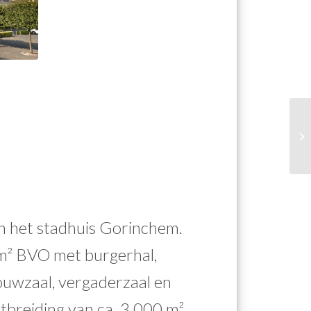
n het stadhuis Gorinchem.
² BVO met burgerhal,
rouwzaal, vergaderzaal en
uitbreiding van ca. 3.000 m²