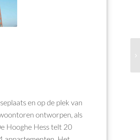
eplaats en op de plek van
n woontoren ontworpen, als
De Hooghe Hess telt 20
04 appartementen. Het