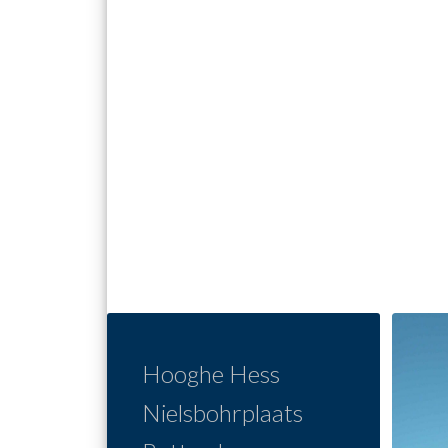
Hooghe Hess
Nielsbohrplaats